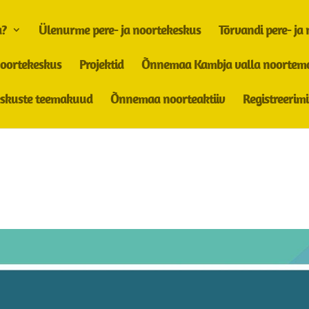
a?
Ülenurme pere- ja noortekeskus
Tõrvandi pere- ja
noortekeskus
Projektid
Õnnemaa Kambja valla noortem
keskuste teemakuud
Õnnemaa noorteaktiiv
Registreerim