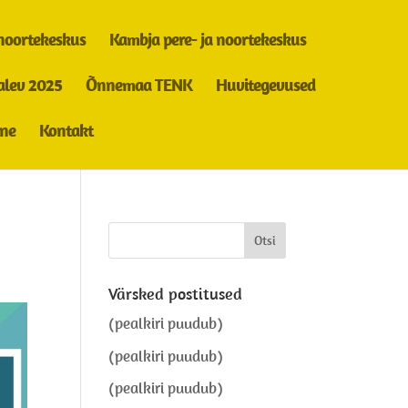
 noortekeskus
Kambja pere- ja noortekeskus
alev 2025
Õnnemaa TENK
Huvitegevused
ine
Kontakt
Värsked postitused
(pealkiri puudub)
(pealkiri puudub)
(pealkiri puudub)