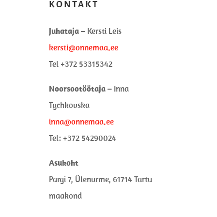
KONTAKT
Juhataja –
Kersti Leis
kersti@onnemaa.ee
Tel +372 53315342
Noorsootöötaja –
Inna
Tychkovska
inna@onnemaa.ee
Tel: +372
54290024
Asukoht
Pargi 7, Ülenurme, 61714 Tartu
maakond