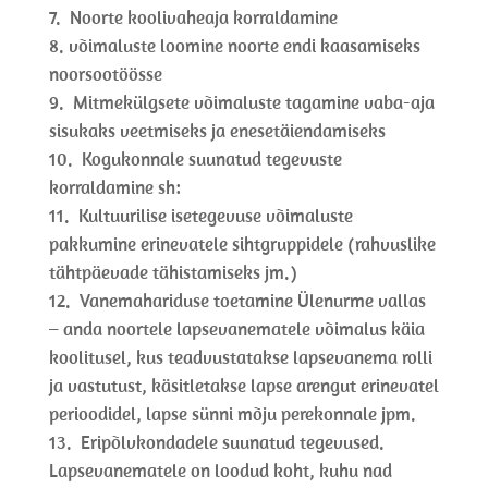
Noorte koolivaheaja korraldamine
võimaluste loomine noorte endi kaasamiseks
noorsootöösse
Mitmekülgsete võimaluste tagamine vaba-aja
sisukaks veetmiseks ja enesetäiendamiseks
Kogukonnale suunatud tegevuste
korraldamine sh:
Kultuurilise isetegevuse võimaluste
pakkumine erinevatele sihtgruppidele (rahvuslike
tähtpäevade tähistamiseks jm.)
Vanemahariduse toetamine Ülenurme vallas
– anda noortele lapsevanematele võimalus käia
koolitusel, kus teadvustatakse lapsevanema rolli
ja vastutust, käsitletakse lapse arengut erinevatel
perioodidel, lapse sünni mõju perekonnale jpm.
Eripõlvkondadele suunatud tegevused.
Lapsevanematele on loodud koht, kuhu nad