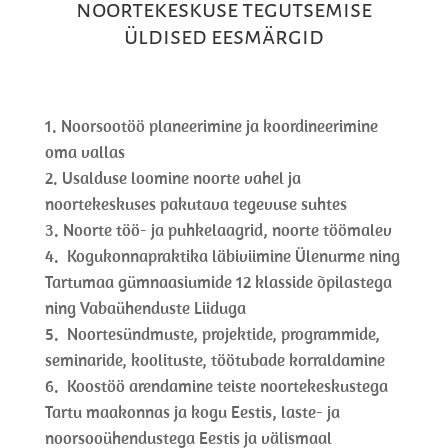
noortekeskuse tegutsemise
üldised eesmärgid
Noorsootöö planeerimine ja koordineerimine
oma vallas
Usalduse loomine noorte vahel ja
noortekeskuses pakutava tegevuse suhtes
Noorte töö- ja puhkelaagrid, noorte töömalev
Kogukonnapraktika läbiviimine Ülenurme ning
Tartumaa gümnaasiumide 12 klasside õpilastega
ning Vabaühenduste Liiduga
Noortesündmuste, projektide, programmide,
seminaride, koolituste, töötubade korraldamine
Koostöö arendamine teiste noortekeskustega
Tartu maakonnas ja kogu Eestis, laste- ja
noorsooühendustega Eestis ja välismaal