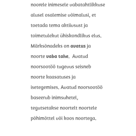
noorele inimesele vabatahtlikkuse
alusel osalemise võimalusi, et
toetada tema aktiivsust ja
toimetulekut ühiskondlikus elus.
Märksõnadeks on
avatus
ja
noorte
vaba tahe
. Avatud
noorsootöö tugevus seisneb
noorte kaasatuses ja
isetegemises. Avatud noorsootöö
baseerub inimsuhetel,
tegutsetakse noortelt noortele
põhimõttel või koos noortega.